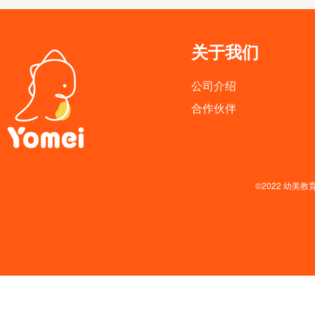
关于我们
公司介绍
合作伙伴
©2022 幼美