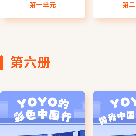
第一单元
第二
第六册