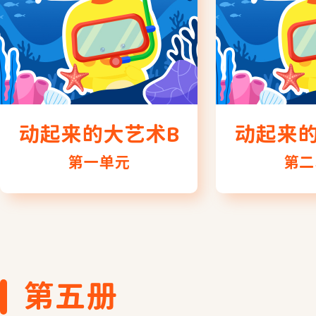
动起来的大艺术B
动起来的
第一单元
第二
第五册