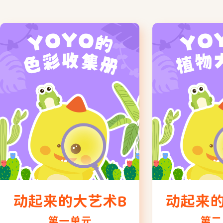
动起来的大艺术B
动起来的
第一单元
第二