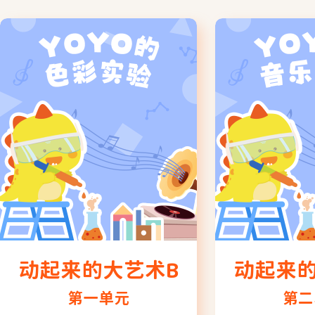
动起来的大艺术B
动起来的
第一单元
第二